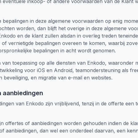
an eventuele inkoop- of andere voorwaarden van de Klant wo
e bepalingen in deze algemene voorwaarden op enig moment
d mochten worden, dan blijft het overige in deze algemene v
Enkodo en de klant zullen alsdan in overleg treden teneind
 of vernietigde bepalingen overeen te komen, waarbij zovee
orspronkelijke bepalingen in acht wordt genomen.
 van toepassing op alle diensten van Enkodo, waaronder m
wikkeling voor iOS en Android, teamondersteuning als fre
eveiliging, en migratie van e-mail en websites.
en aanbiedingen
dingen van Enkodo zijn vrijblijvend, tenzij in de offerte een
jn offertes of aanbiedingen worden gehouden indien de klan
 of aanbiedingen, dan wel een onderdeel daarvan, een kenne