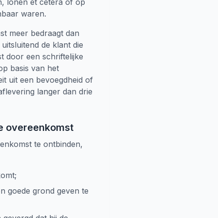
n, lonen et cetera of op
enbaar waren.
omst meer bedraagt dan
itsluitend de klant die
door een schriftelijke
op basis van het
it uit een bevoegdheid of
flevering langer dan drie
 de overeenkomst
eenkomst te ontbinden,
komt;
en goede grond geven te