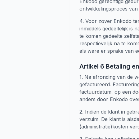
Enkodo gerechtigd gedur
ontwikkelingsproces van d
4. Voor zover Enkodo ten
inmiddels gedeeltelijk i
te komen gedeelte zelfs
respectievelijk na te ko
als ware er sprake van e
Artikel 6 Betaling 
1. Na afronding van de 
gefactureerd. Facturerin
factuurdatum, op een door
anders door Enkodo over
2. Indien de klant in gebr
verzuim. De klant is al
(administratie)kosten ver