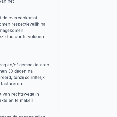
van het
uit de overeenkomst
omen respectievelijk na
s nagekomen
eze factuur te voldoen
rag en/of gemaakte uren
innen 30 dagen na
rd, tenzij schriftelijk
factureren.
ant van rechtswege in
akte en te maken