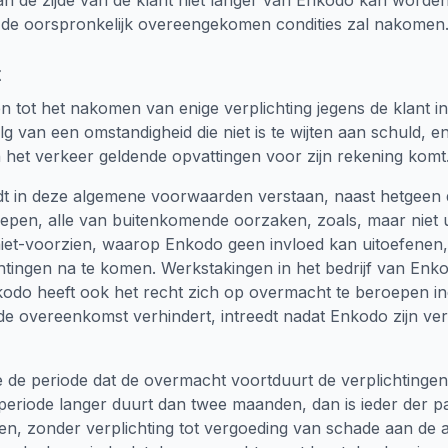
an de zijde van de klant niet langer van Enkodo kan worden
de oorspronkelijk overeengekomen condities zal nakomen
t
n tot het nakomen van enige verplichting jegens de klant in
g van een omstandigheid die niet is te wijten aan schuld, 
n het verkeer geldende opvattingen voor zijn rekening komt
t in deze algemene voorwaarden verstaan, naast hetgeen 
repen, alle van buitenkomende oorzaken, zoals, maar niet u
 niet-voorzien, waarop Enkodo geen invloed kan uitoefene
plichtingen na te komen. Werkstakingen in het bedrijf van En
do heeft ook het recht zich op overmacht te beroepen ind
e overeenkomst verhindert, intreedt nadat Enkodo zijn ve
de periode dat de overmacht voortduurt de verplichtingen
periode langer duurt dan twee maanden, dan is ieder der pa
n, zonder verplichting tot vergoeding van schade aan de an