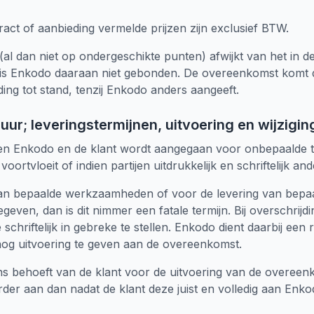
tract of aanbieding vermelde prijzen zijn exclusief BTW.
(al dan niet op ondergeschikte punten) afwijkt van het in de
s Enkodo daaraan niet gebonden. De overeenkomst komt d
ing tot stand, tenzij Enkodo anders aangeeft.
duur; leveringstermijnen, uitvoering en wijzig
n Enkodo en de klant wordt aangegaan voor onbepaalde tijd
ortvloeit of indien partijen uitdrukkelijk en schriftelijk 
 van bepaalde werkzaamheden of voor de levering van bepaa
en, dan is dit nimmer een fatale termijn. Bij overschrijdi
chriftelijk in gebreke te stellen. Enkodo dient daarbij een re
g uitvoering te geven aan de overeenkomst.
s behoeft van de klant voor de uitvoering van de overeen
erder aan dan nadat de klant deze juist en volledig aan Enko