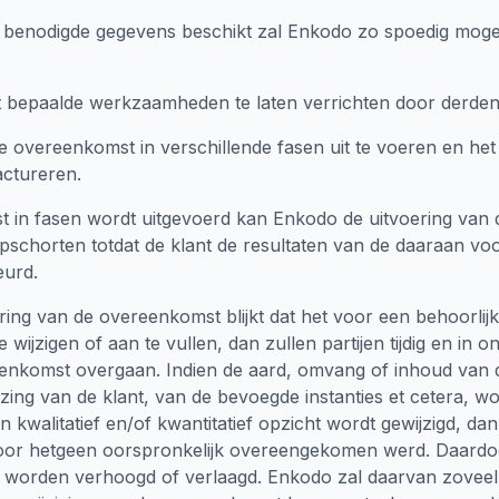
benodigde gegevens beschikt zal Enkodo zo spoedig mogeli
t bepaalde werkzaamheden te laten verrichten door derden
de overeenkomst in verschillende fasen uit te voeren en het
actureren.
t in fasen wordt uitgevoerd kan Enkodo de uitvoering van d
schorten totdat de klant de resultaten van de daaraan vo
eurd.
oering van de overeenkomst blijkt dat het voor een behoorlij
 wijzigen of aan te vullen, dan zullen partijen tijdig en in o
enkomst overgaan. Indien de aard, omvang of inhoud van 
zing van de klant, van de bevoegde instanties et cetera, wo
kwalitatief en/of kwantitatief opzicht wordt gewijzigd, dan
or hetgeen oorspronkelijk overeengekomen werd. Daardoo
orden verhoogd of verlaagd. Enkodo zal daarvan zoveel a