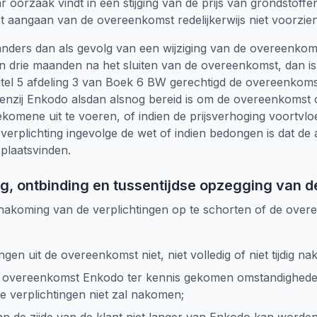
r oorzaak vindt in een stijging van de prijs van grondstoffe
et aangaan van de overeenkomst redelijkerwijs niet voorzi
ng anders dan als gevolg van een wijziging van de overeenk
 drie maanden na het sluiten van de overeenkomst, dan is u
tel 5 afdeling 3 van Boek 6 BW gerechtigd de overeenkomst 
 tenzij Enkodo alsdan alsnog bereid is om de overeenkomst 
komene uit te voeren, of indien de prijsverhoging voortvloe
erplichting ingevolge de wet of indien bedongen is dat de a
plaatsvinden.
ng, ontbinding en tussentijdse opzegging van
nakoming van de verplichtingen op te schorten of de over
ngen uit de overeenkomst niet, niet volledig of niet tijdig na
de overeenkomst Enkodo ter kennis gekomen omstandighed
de verplichtingen niet zal nakomen;