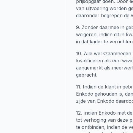
prijsopgaaf doen. Door e
van uitvoering worden ge
daaronder begrepen de wij
9. Zonder daarmee in ge
weigeren, indien dit in k
in dat kader te verricht
10. Alle werkzaamheden 
kwalificeren als een wij
aangemerkt als meerwerk
gebracht.
11. Indien de klant in g
Enkodo gehouden is, dan 
zijde van Enkodo daardoor
12. Indien Enkodo met de 
tot verhoging van deze p
te ontbinden, indien de v