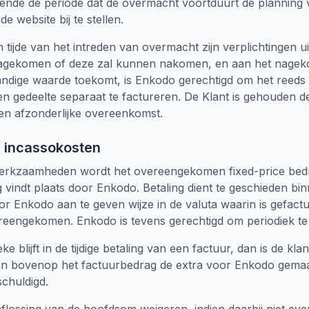
ende de periode dat de overmacht voortduurt de planning 
e website bij te stellen.
 tijde van het intreden van overmacht zijn verplichtingen 
s nagekomen of deze zal kunnen nakomen, en aan het nagek
tandige waarde toekomt, is Enkodo gerechtigd om het reed
men gedeelte separaat te factureren. De Klant is gehouden d
en afzonderlijke overeenkomst.
en incassokosten
werkzaamheden wordt het overeengekomen fixed-price bed
g vindt plaats door Enkodo. Betaling dient te geschieden b
 Enkodo aan te geven wijze in de valuta waarin is gefacturee
eengekomen. Enkodo is tevens gerechtigd om periodiek te 
eke blijft in de tijdige betaling van een factuur, dan is de kl
sdan bovenop het factuurbedrag de extra voor Enkodo gema
schuldigd.