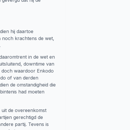
 gevergd dat hij de
.
dien hij daartoe
en noch krachtens de wet,
.
daaromtrent in de wet en
itsluitend, downtime van
n, doch waardoor Enkodo
kodo of van derden
ien de omstandigheid die
rbintenis had moeten
 uit de overeenkomst
rtijen gerechtigd de
dere partij. Tevens is