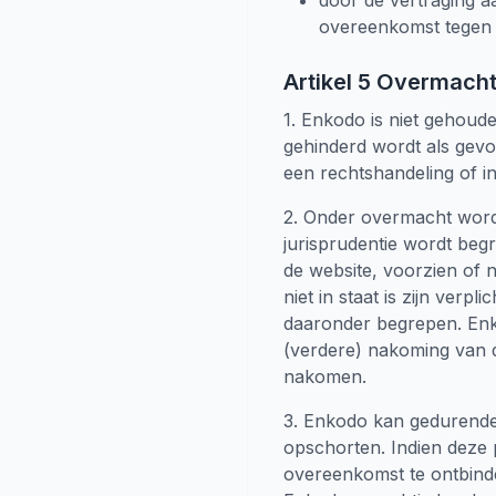
door de vertraging a
overeenkomst tegen 
Artikel 5 Overmach
1. Enkodo is niet gehoude
gehinderd wordt als gevol
een rechtshandeling of i
2. Onder overmacht word
jurisprudentie wordt beg
de website, voorzien of
niet in staat is zijn ver
daaronder begrepen. Enko
(verdere) nakoming van d
nakomen.
3. Enkodo kan gedurende 
opschorten. Indien deze 
overeenkomst te ontbinde