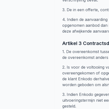
verschrijving bevat.
3. De in een offerte, con
4. Indien de aanvaarding 
opgenomen aanbod dan i
deze afwijkende aanvaard
Artikel 3 Contracts
1. De overeenkomst tusse
de overeenkomst anders vo
2. Is voor de voltooiing
overeengekomen of opgegev
de klant Enkodo derhalve s
worden geboden om alsno
3. Indien Enkodo gegeven
uitvoeringstermijn niet e
gesteld.