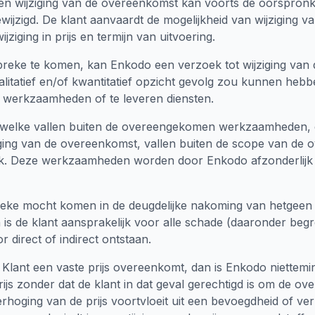
en wijziging van de overeenkomst kan voorts de oorspronk
wijzigd. De klant aanvaardt de mogelijkheid van wijziging 
ziging in prijs en termijn van uitvoering.
breke te komen, kan Enkodo een verzoek tot wijziging van
walitatief en/of kwantitatief opzicht gevolg zou kunnen heb
en werkzaamheden of te leveren diensten.
welke vallen buiten de overeengekomen werkzaamheden, en
ziging van de overeenkomst, vallen buiten de scope van d
. Deze werkzaamheden worden door Enkodo afzonderlijk i
ebreke mocht komen in de deugdelijke nakoming van hetgeen 
is de klant aansprakelijk voor alle schade (daaronder beg
 direct of indirect ontstaan.
Klant een vaste prijs overeenkomt, dan is Enkodo niettemin 
rijs zonder dat de klant in dat geval gerechtigd is om de o
erhoging van de prijs voortvloeit uit een bevoegdheid of ver