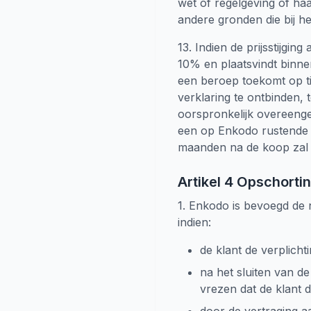
wet of regelgeving of haa
andere gronden die bij h
13. Indien de prijsstijgi
10% en plaatsvindt binnen
een beroep toekomt op ti
verklaring te ontbinden,
oorspronkelijk overeenge
een op Enkodo rustende v
maanden na de koop zal 
Artikel 4 Opschorti
1. Enkodo is bevoegd de 
indien:
de klant de verplichti
na het sluiten van 
vrezen dat de klant 